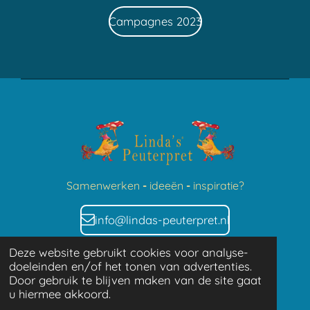
Campagnes 2023
Sa
menwerken
-
idee
ën
-
inspira
tie?
info@lindas-peuterpret.nl
Deze website gebruikt cookies voor analyse-
doeleinden en/of het tonen van advertenties.
P
L
Door gebruik te blijven maken van de site gaat
i
i
u hiermee akkoord.
n
n
© 2022 - 2025
Linda's peuterpret
t
k