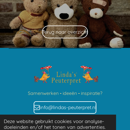
Terug naar overzicht
Sa
menwerken
-
idee
ën
-
inspira
tie?
info@lindas-peuterpret.nl
Deze website gebruikt cookies voor analyse-
doeleinden en/of het tonen van advertenties.
P
L