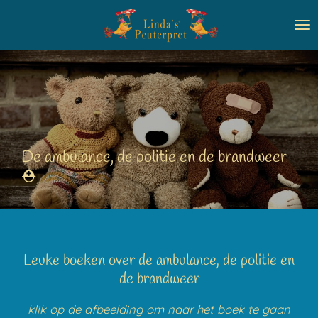
Ga
direct
naar
de
hoofdinhoud
De ambulance, de politie en de brandweer
⛑️
Leuke boeken over de ambulance, de politie en
de brandweer
klik op de afbeelding om naar het boek te gaan