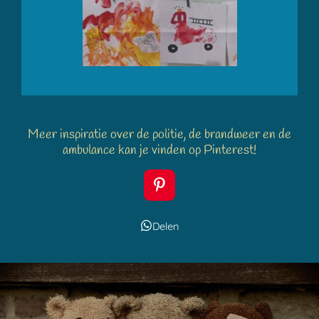
Meer inspiratie over de politie, de brandweer en de
ambulance kan je vinden op Pinterest!
P
i
n
Delen
t
e
r
e
s
t