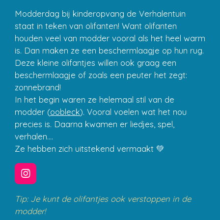
Modderdag bij kinderopvang de Verhalentuin
staat in teken van olifanten! Want olifanten
houden veel van modder vooral als het heel warm
is. Dan maken ze een beschermlaagje op hun rug.
Deze kleine olifantjes willen ook graag een
beschermlaagje of zoals een peuter het zegt:
zonnebrand!
In het begin waren ze helemaal stil van de
modder (
oobleck
). Vooral voelen wat het nou
precies is. Daarna kwamen er liedjes, spel,
verhalen....
Ze hebben zich uitstekend vermaakt 💚
I
n
s
Tip: Je kunt de olifantjes ook verstoppen in de
t
modder!
a