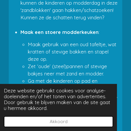
kunnen de kinderen op modderdag in deze
'zandblokken' gaan hakken/schatzoeken!
Kunnen ze de schatten terug vinden?
Maak een stoere modderkeuken
:
Maak gebruik van een oud tafeltje, wat
kratten of stevige bakken en stapel
deze op.
Zet ‘oude’ (steel)pannen of stevige
bakjes neer met zand en modder.
Ga met de kinderen op pad en
verzamel schatten uit de natuur:
Deze website gebruikt cookies voor analyse-
steentjes, takjes, mos, bloemetjes, gras,
doeleinden en/of het tonen van advertenties.
Door gebruik te blijven maken van de site gaat
schors, alles wat ze maar interessant
u hiermee akkoord.
vinden.
Zet er maatbekers, bakjes of
Akkoord
emmertjes met water bij.