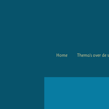
Ga
direct
naar
de
hoofdinhoud
Home
Thema's over de 