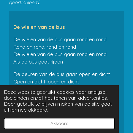
gearticuleerd.
De wielen van de bus
De wielen van de bus gaan rond en rond
Rond en rond, rond en rond
De wielen van de bus gaan rond en rond
Als de bus gaat rijden
De deuren van de bus gaan open en dicht
Open en dicht, open en dicht
De deuren van de bus gaan open en dicht
Deze website gebruikt cookies voor analyse-
Als de bus gaat rijden
doeleinden en/of het tonen van advertenties.
Door gebruik te blijven maken van de site gaat
De lampen van de bus gaan aan en uit
u hiermee akkoord.
Aan en uit, aan en uit
De lampen van de bus gaan aan en uit
Akkoord
Als de bus gaat rijden