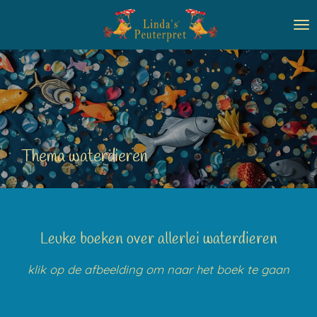
Ga
direct
naar
de
hoofdinhoud
Thema waterdieren
Leuke boeken over allerlei waterdieren
klik op de afbeelding om naar het boek te gaan