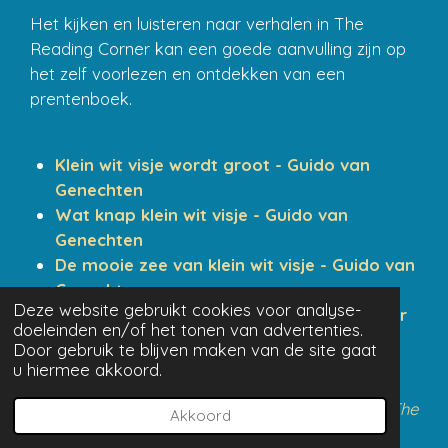
Het kijken en luisteren naar verhalen in The
Reading Corner kan een goede aanvulling zijn op
het zelf voorlezen en ontdekken van een
prentenboek.
Klein wit visje wordt groot - Guido van
Genechten
Wat knap klein wit visje - Guido van
Genechten
De mooie zee van klein wit visje - Guido van
Genechten
Deze website gebruikt cookies voor analyse-
De mooiste vis van de zee - Marcus Pfister
doeleinden en/of het tonen van advertenties.
Een ijsbeer in de tropen - Hans de Beer
Door gebruik te blijven maken van de site gaat
u hiermee akkoord.
Klik op de afbeelding om naar het filmpje van The
Akkoord
Reading Corner te gaan: