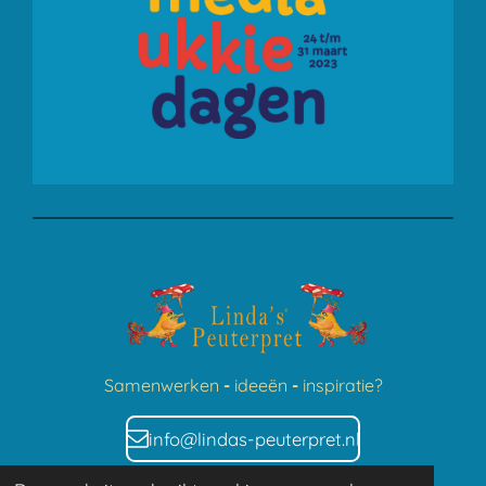
Sa
menwerken
-
idee
ën
-
inspira
tie?
info@lindas-peuterpret.nl