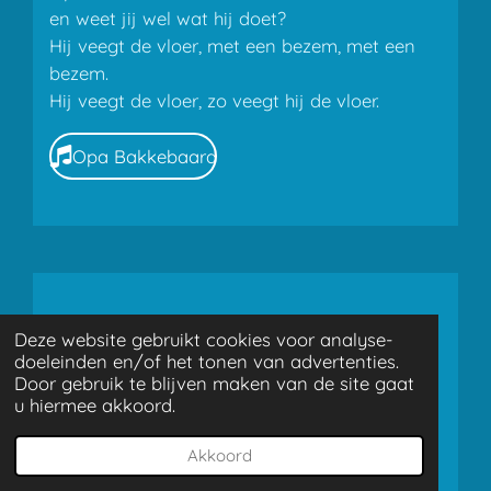
en weet jij wel wat hij doet?
Hij veegt de vloer, met een bezem, met een
bezem.
Hij veegt de vloer, zo veegt hij de vloer.
Opa Bakkebaard
Logeren
Deze website gebruikt cookies voor analyse-
doeleinden en/of het tonen van advertenties.
Ik ga het proberen, voor de eerste keer
Door gebruik te blijven maken van de site gaat
u hiermee akkoord.
logeren.
Ik ga het proberen, voor de eerste keer
Akkoord
logeren.