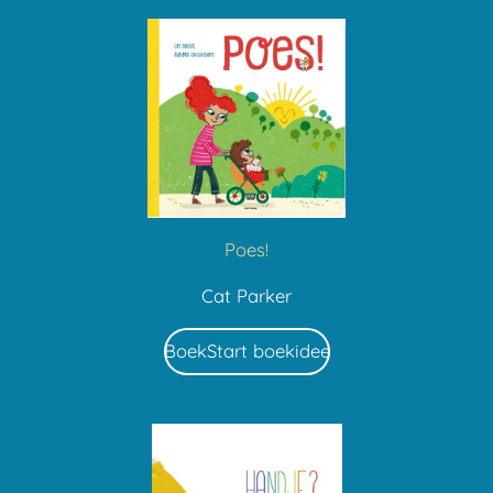
Poes!
Cat Parker
BoekStart boekidee