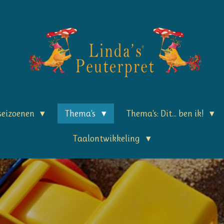
 seizoenen
Thema's
Thema's: Dit... ben ik!
Taalontwikkeling