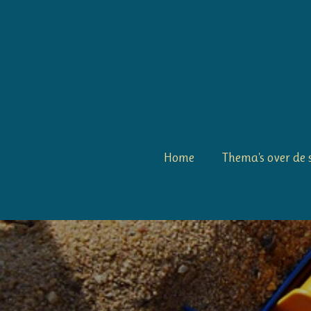
Ga
direct
naar
de
hoofdinhoud
Home
Thema's over de