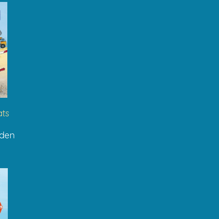
ts
jden