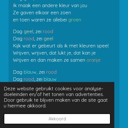
Ik maak een andere kleur van jou
Ze gaven elkaar een zoen
en toen waren ze allebei
groen
Dag
geel
, zei
rood
Dag
rood
, zei
geel
Kijk wat er gebeurt als ik met kleuren speel
Wrijven, wrijven, dat lukt je, dat kan je
Wrijven en dan maken ze samen
oranje
Dag
blauw
, zei
rood
Dag
rood
, zei
blauw
Ik maak een andere kleur van jou
Deze website gebruikt cookies voor analyse-
Een dikke knuffel en er gebeurt iets raars
doeleinden en/of het tonen van advertenties.
Door gebruik te blijven maken van de site gaat
Ineens waren ze allebei
paars
u hiermee akkoord.
Kleurenversje
Akkoord