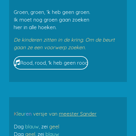
Groen, groen, ‘k heb geen groen.
Ik moet nog groen gaan zoeken
hier in alle hoeken.
De kinderen zitten in de kring. Om de beurt
gaan ze een voorwerp zoeken.
Rood, rood, 'k heb geen rood
K
l
e
u
r
e
n
versje van
meester Sander
Dag
blauw,
zei
geel
Dag
geel
, zei
blauw