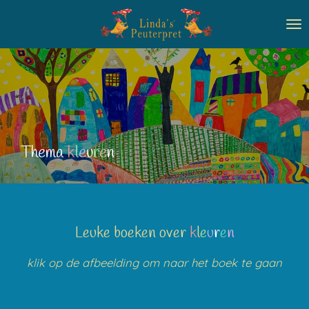
Ga
direct
naar
de
hoofdinhoud
Thema
k
l
e
u
r
e
n
Leuke boeken over
k
l
e
u
r
e
n
klik op de afbeelding om naar het boek te gaan