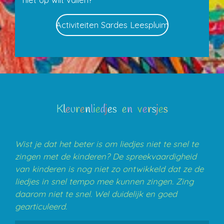
Activiteiten Sardes Leespluim
K
l
e
u
r
e
n
l
i
e
d
j
e
s
e
n
v
e
r
s
j
e
s
Wist je dat het beter is om liedjes niet te snel te
zingen met de kinderen? De spreekvaardigheid
van kinderen is nog niet zo ontwikkeld dat ze de
liedjes in snel tempo mee kunnen zingen. Zing
daarom niet te snel. Wel duidelijk en goed
gearticuleerd.