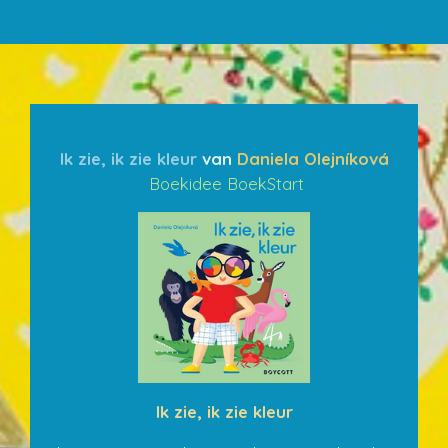
Ik zie, ik zie kleur
van
Daniela Olejníková
Boekidee BoekStart
Ik zie, ik zie kleur