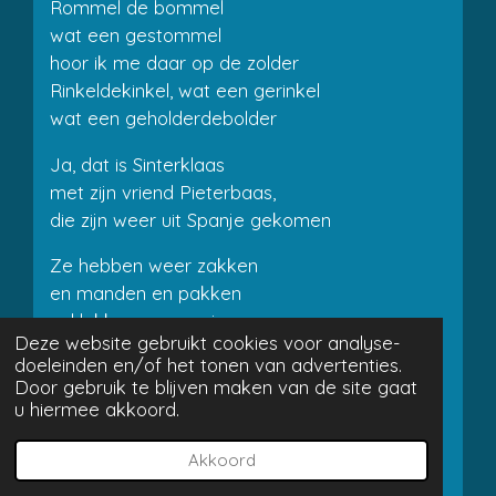
Rommel de bommel
wat een gestommel
hoor ik me daar op de zolder
Rinkeldekinkel, wat een gerinkel
wat een geholderdebolder
Ja, dat is Sinterklaas
met zijn vriend Pieterbaas,
die zijn weer uit Spanje gekomen
Ze hebben weer zakken
en manden en pakken
vol lekkers en moois meegenomen
Deze website gebruikt cookies voor analyse-
doeleinden en/of het tonen van advertenties.
Rommel de bommel
Door gebruik te blijven maken van de site gaat
wat een gestommel
u hiermee akkoord.
hoor ik me daar op de zolder
Rinkeldekinkel, wat een gerinkel
Akkoord
wat een geholderdebolder