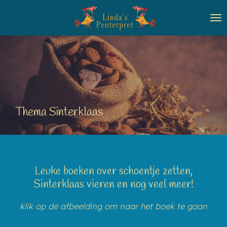
Ga
direct
naar
de
hoofdinhoud
Thema Sinterklaas
Leuke boeken over schoentje zetten,
Sinterklaas vieren en nog veel meer!
klik op de afbeelding om naar het boek te gaan