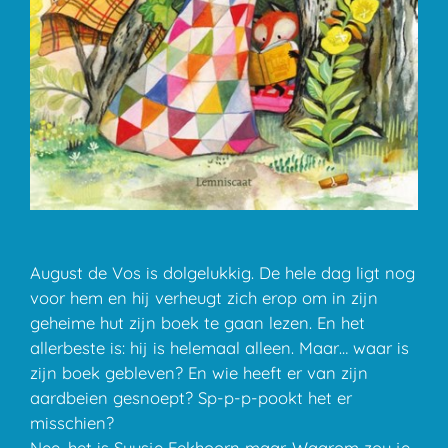
August de Vos is dolgelukkig. De hele dag ligt nog
voor hem en hij verheugt zich erop om in zijn
geheime hut zijn boek te gaan lezen. En het
allerbeste is: hij is helemaal alleen. Maar… waar is
zijn boek gebleven? En wie heeft er van zijn
aardbeien gesnoept? Sp-p-p-pookt het er
misschien?
Nee, het is Suusje Eekhoorn maar. Waarom zou je