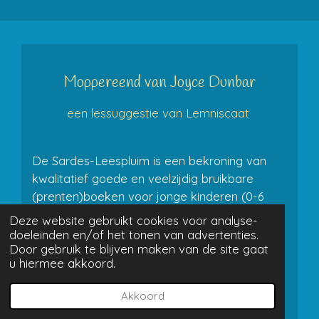
Moppereend van Joyce Dunbar
een lessuggestie van Lemniscaat
De Sardes-Leespluim is een bekroning van
kwalitatief goede en veelzijdig bruikbare
(prenten)boeken voor jonge kinderen (0-6
jaar)
Deze website gebruikt cookies voor analyse-
doeleinden en/of het tonen van advertenties.
Door gebruik te blijven maken van de site gaat
u hiermee akkoord.
Akkoord