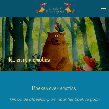
Ga
direct
naar
de
hoofdinhoud
Ik... en mijn emoties
Boeken over emoties
klik op de afbeelding om naar het boek te gaan