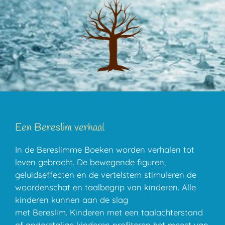
Een Bereslim verhaal
In de
Bereslimme Boeken worden verhalen tot
leven gebracht. De bewegende figuren,
geluidseffecten en de vertelstem stimuleren de
woordenschat en taalbegrip van kinderen. Alle
kinderen kunnen aan de slag
met Bereslim. Kinderen met een taalachterstand
of anderstalige kinderen profiteren het meest van