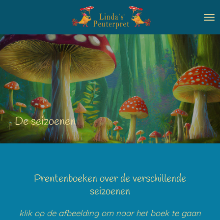
Ga
direct
naar
de
hoofdinhoud
De seizoenen
Prentenboeken over de verschillende
seizoenen
klik op de afbeelding om naar het boek te gaan