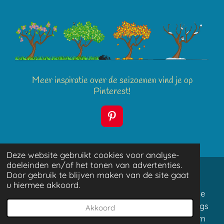
Meer inspiratie over de seizoenen vind je op
Pinterest!
P
i
n
t
Deze website gebruikt cookies voor analyse-
e
doeleinden en/of het tonen van advertenties.
r
Door gebruik te blijven maken van de site gaat
e
u hiermee akkoord.
s
De basis voor lezen en leesplezier wordt al in de
t
eerste levensjaren gelegd. Kinderen die van jongs
Akkoord
af aan zijn voorgelezen, blijken gemotiveerd om